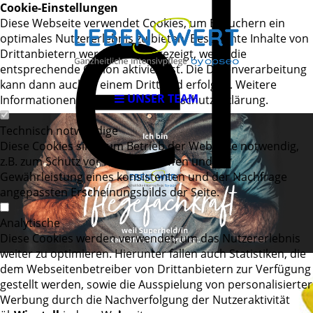
el
Cookie-Einstellungen
Diese Webseite verwendet Cookies, um Besuchern ein
optimales Nutzererlebnis zu bieten. Bestimmte Inhalte von
Drittanbietern werden nur angezeigt, wenn die
entsprechende Option aktiviert ist. Die Datenverarbeitung
kann dann auch in einem Drittland erfolgen. Weitere
UNSER TEAM
Informationen hierzu in der Datenschutzerklärung.
Technisch notwendige
Diese Cookies sind zum Betrieb der Webseite notwendig,
z.B. zum Schutz vor Hackerangriffen und zur
Gewährleistung eines konsistenten und der Nachfrage
angepassten Erscheinungsbilds der Seite.
Analytische
Diese Cookies werden verwendet, um das Nutzererlebnis
weiter zu optimieren. Hierunter fallen auch Statistiken, die
dem Webseitenbetreiber von Drittanbietern zur Verfügung
gestellt werden, sowie die Ausspielung von personalisierter
Werbung durch die Nachverfolgung der Nutzeraktivität