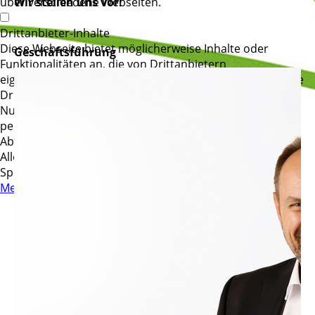
über verschiedene Webseiten.
Wir stellen uns vor!
Drittanbieter-Inhalte
Diese Webseite bietet möglicherweise Inhalte oder
Geschäftsführung
Funktionalitäten an, die von Drittanbietern
eigenverantwortlich zur Verfügung gestellt werden. Diese
Drittanbieter können eigene Cookies setzen, z.B. um die
Nutzeraktivität zu verfolgen oder ihre Angebote zu
personalisieren und zu optimieren.
Ablehnen
Alle akzeptieren
Speichern
Mehr Informationen